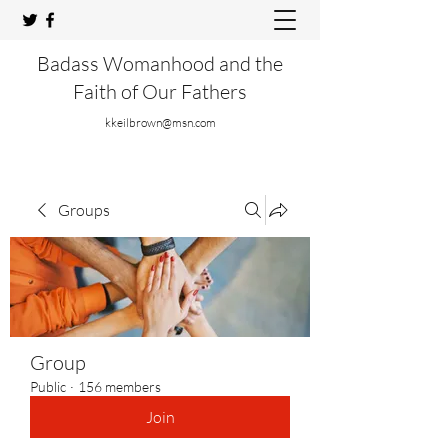
Badass Womanhood and the
Faith of Our Fathers
kkeilbrown@msn.com
Groups
Group
Public
·
156 members
Join