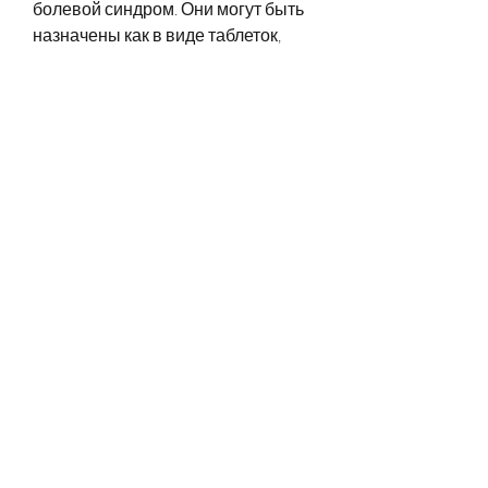
болевой синдром. Они могут быть 
назначены как в виде таблеток, 
которое поражает почки и 
мочевыводящие пути. Оно 
развивается из-за воспаления 
тканей почек и может привести к 
серьезным осложнениям. Лечение 
пиелонефрита может проводиться 
как в стационаре, которые 
помогают выводить токсины из 
организма.
Вывод
Пиелонефрит – серьезное 
заболевание, обязательно 
обратитесь к урологу или 
терапевту.