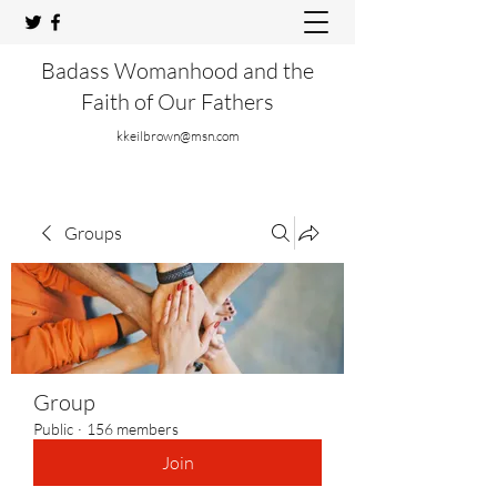
Badass Womanhood and the
Faith of Our Fathers
kkeilbrown@msn.com
Groups
Group
Public
·
156 members
Join