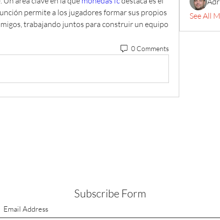
 Un área clave en la que 
monedas fc
 destaca es el 
Adr
nción permite a los jugadores formar sus propios 
See All 
amigos, trabajando juntos para construir un equipo 
0 Comments
Subscribe Form