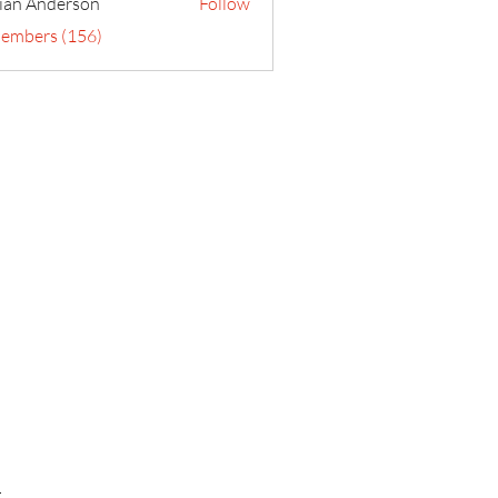
ian Anderson
Follow
Members (156)