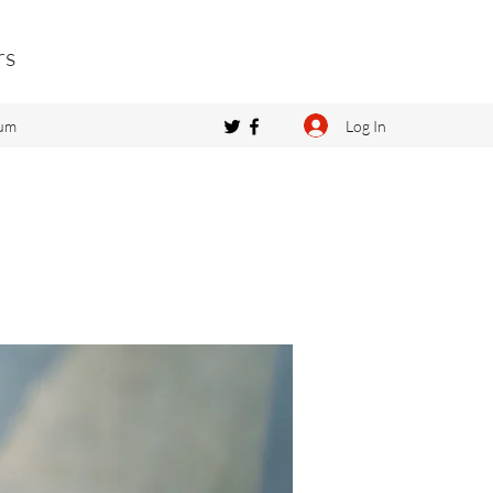
rs
Log In
um