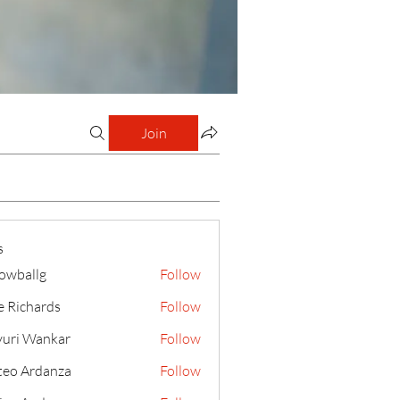
Join
s
lowballg
Follow
llg
e Richards
Follow
uri Wankar
Follow
eo Ardanza
Follow