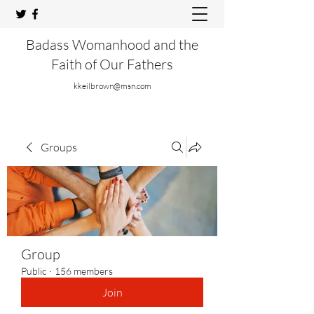
Badass Womanhood and the
Faith of Our Fathers
kkeilbrown@msn.com
Groups
Group
Public
·
156 members
Join