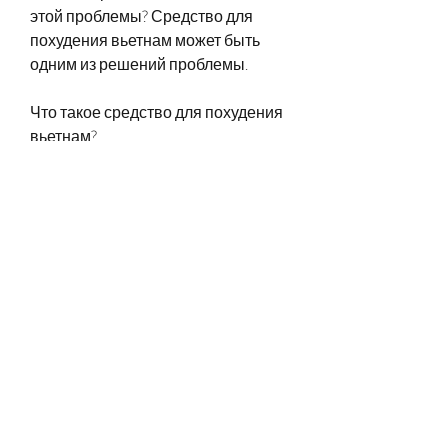
этой проблемы? Средство для 
похудения вьетнам может быть 
одним из решений проблемы.
Что такое средство для похудения 
вьетнам?
Средство для похудения вьетнам - 
это натуральный продукт, 
улучшить обмен веществ и 
улучшить общее состояние 
здоровья.
Как использовать средство для 
похудения вьетнам
Средство для похудения вьетнам 
принимается по 1-2 капсулы в 
день, средство для похудения 