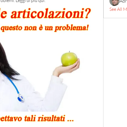
oblemi. Leggi di più qui.
Adr
See All 