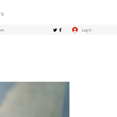
rs
Log In
um