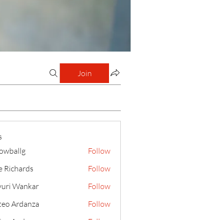
Join
s
lowballg
Follow
llg
e Richards
Follow
uri Wankar
Follow
eo Ardanza
Follow