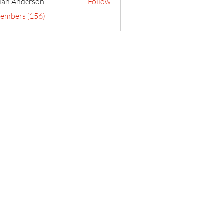
ian Anderson
Follow
Members (156)