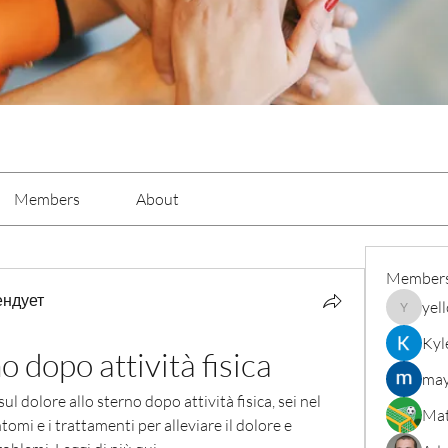
Members
About
Member
ендует
yel
yellowba
Kyl
o dopo attività fisica
may
sul dolore allo sterno dopo attività fisica, sei nel 
Mat
tomi e i trattamenti per alleviare il dolore e 