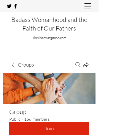
Badass Womanhood and the
Faith of Our Fathers
kkeilbrown@msn.com
Groups
Group
Public
·
156 members
Join