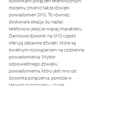
dzwonkami połączeń telefonicznych, 
możemy zmienić także dźwięki 
powiadomień SMS. To również 
doskonała okazja, by nadać 
telefonowi jeszcze więcej charakteru. 
Darmowe dzwonki na SMS często 
oferują zabawne dźwięki, które są 
świetnym rozwiązaniem na codzienne 
powiadomienia. Wybór 
odpowiedniego dźwięku 
powiadomienia, który jest inny od 
dzwonka połączenia, pomoże w 
łatwym rozróżnianiu, co nas 
informuje o przychodzącej 
wiadomości.
Podsumowanie
Znalezienie idealnego dzwonka na 
telefon to proces, który łączy nasze 
osobiste preferencje z praktycznymi 