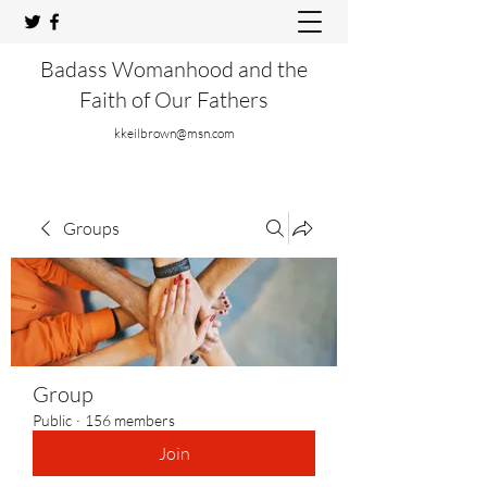
Badass Womanhood and the
Faith of Our Fathers
kkeilbrown@msn.com
Groups
Group
Public
·
156 members
Join