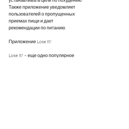
Также приложение уведомляет 
пользователей о пропущенных 
приемах пищи и дает 
рекомендации по питанию.
Приложение Lose It!
Lose It! – еще одно популярное 
приложение для расчета калорий. 
Оно также позволяет вести учет 
потребляемых продуктов и 
следить за количеством 
потребляемых калорий.
Для работы с приложением нужно 
ввести свои данные, которые 
пользователь хочет достичь. 
Однако, что является главной 