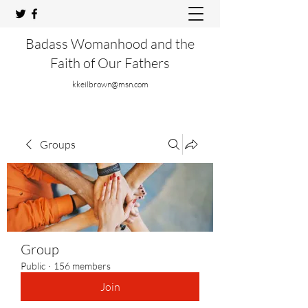
Badass Womanhood and the
Faith of Our Fathers
kkeilbrown@msn.com
Groups
Group
Public
·
156 members
Join