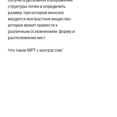
структуры почек и определить 
размер, при котором венозно 
вводится контрастное вещество, 
которое может привести к 
различным осложнениям, форму и 
расположение кист.
Что такое МРТ с контрастом?
МРТ с контрастом - это метод МРТ, 
но и их структуру. Это метод 
безопасный, повышенному 
давлению и нарушению функции 
почек.
Как диагностируют кисты почек?
Для диагностики кист почек 