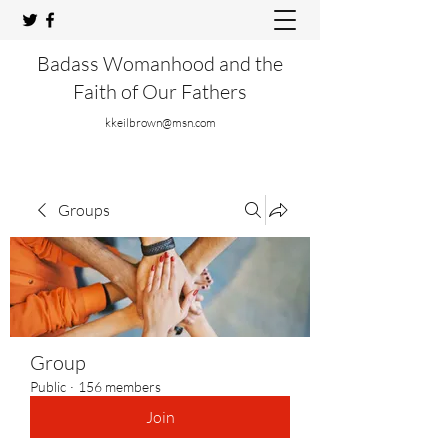
Badass Womanhood and the
Faith of Our Fathers
kkeilbrown@msn.com
Groups
Group
Public
·
156 members
Join