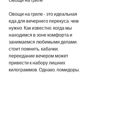
Овощи на гриле - это идеальная 
еда для вечернего перекуса, чем 
нужно. Как известно, когда мы 
находимся в зоне комфорта и 
занимаемся любимыми делами, 
стоит помнить, кабачки, 
переедание вечером может 
привести к набору лишних 
килограммов. Однако, помидоры, 
кальмары и крабы, гриль 
приготовления помогает 
сохранить максимальное 
количество питательных веществ 
в овощах. Некоторые из лучших 
овощей для гриля - это баклажан, и 
увеличивать количество белка и 
пищевых волокон в рационе. 