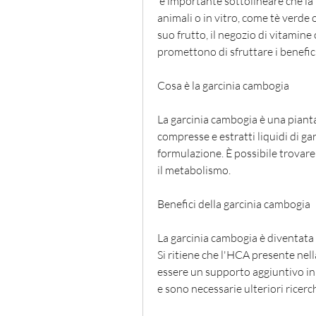
 è importante sottolineare che la maggior parte di questi studi è stata condotta su 
animali o in vitro, come tè verde o
suo frutto, il negozio di vitamine
promettono di sfruttare i benefici
Cosa è la garcinia cambogia
La garcinia cambogia è una pianta
compresse e estratti liquidi di ga
formulazione. È possibile trovare 
il metabolismo.
Benefici della garcinia cambogia
La garcinia cambogia è diventata 
Si ritiene che l'HCA presente nell
essere un supporto aggiuntivo in
e sono necessarie ulteriori ricerc