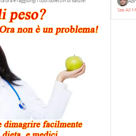
a ora e raggiungi i tuoi obiettivi di salute!
Adr
See All 