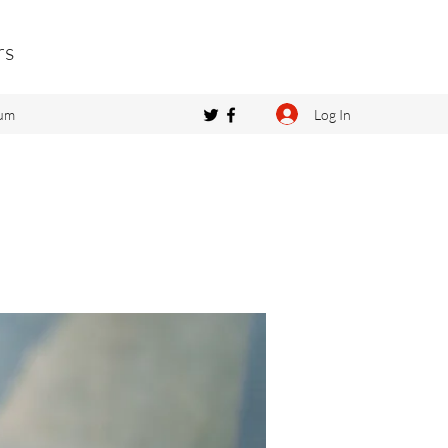
rs
Log In
um