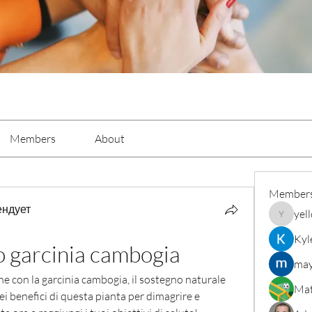
Members
About
Member
ендует
yel
yellowba
Kyl
o garcinia cambogia
may
ne con la garcinia cambogia, il sostegno naturale 
Mat
ei benefici di questa pianta per dimagrire e 