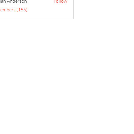
ian Anderson
Follow
Members (156)