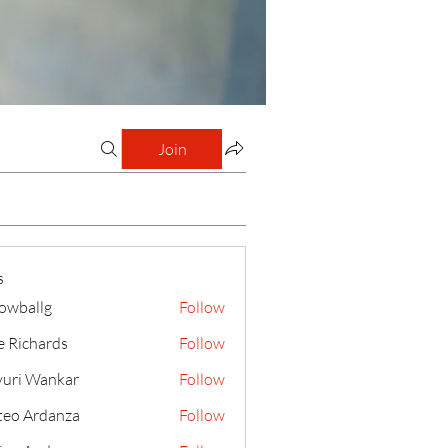
Join
s
lowballg
Follow
llg
e Richards
Follow
uri Wankar
Follow
eo Ardanza
Follow