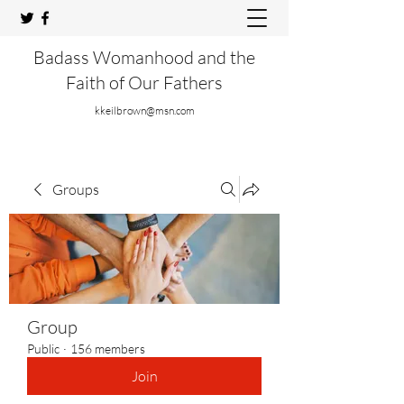
Badass Womanhood and the
Faith of Our Fathers
kkeilbrown@msn.com
Groups
Group
Public
·
156 members
Join