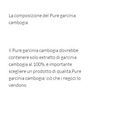
La composizione del Pure garcinia 
cambogia
Il Pure garcinia cambogia dovrebbe 
contenere solo estratto di garcinia 
cambogia al 100%, è importante 
scegliere un prodotto di qualità,Pure 
garcinia cambogia: ciò che i negozi lo 
vendono
La garcinia cambogia è una pianta 
tropicale diffusa in Asia meridionale e 
Africa. La sua buccia contiene un 