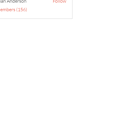
ian Anderson
Follow
Members (156)