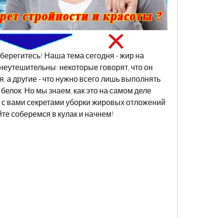
берегитесь! Наша тема сегодня - жир на 
неутешительны: некоторые говорят, что он 
 а другие - что нужно всего лишь выполнять 
белок. Но мы знаем, как это на самом деле 
я с вами секретами уборки жировых отложений 
айте соберемся в кулак и начнем!