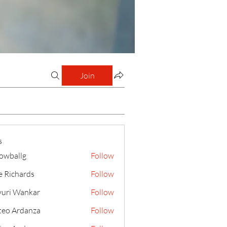
Join
s
lowballg
Follow
llg
e Richards
Follow
uri Wankar
Follow
eo Ardanza
Follow