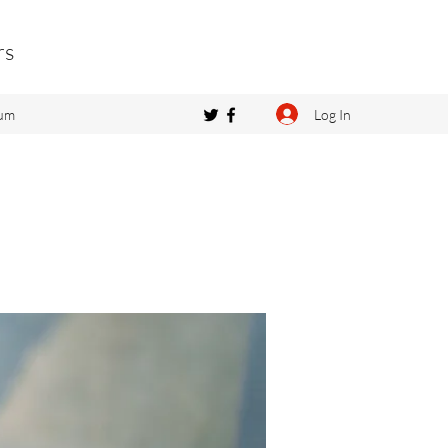
rs
Log In
um