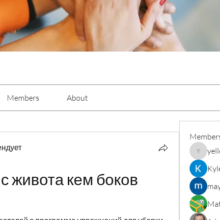
Members
About
Member
ендует
yel
yellowba
Kyl
с живота кем боков 
may
Mat