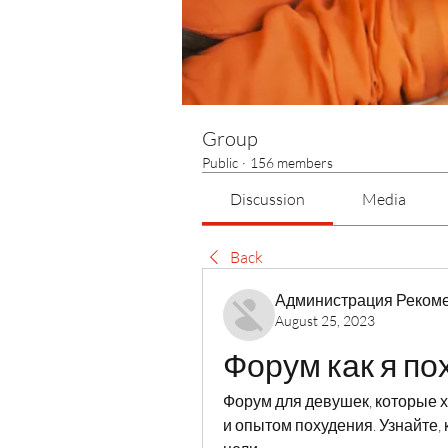
Group
Public
·
156 members
Discussion
Media
Back
Администрация Реком
August 25, 2023
Форум как я по
Форум для девушек, которые х
и опытом похудения. Узнайте, к