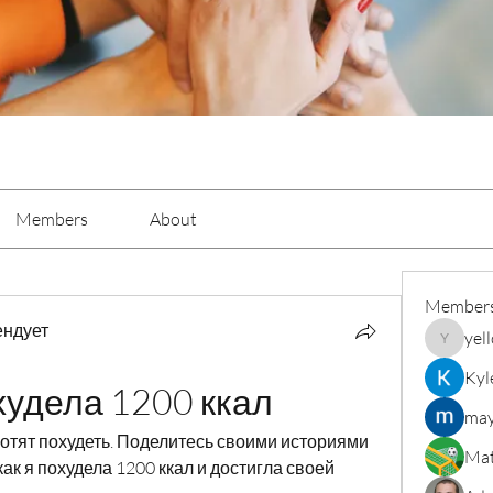
Members
About
Member
ендует
yel
yellowba
Kyl
худела 1200 ккал
may
отят похудеть. Поделитесь своими историями 
Mat
ак я похудела 1200 ккал и достигла своей 