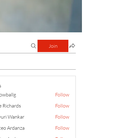
Join
s
lowballg
Follow
llg
e Richards
Follow
uri Wankar
Follow
eo Ardanza
Follow