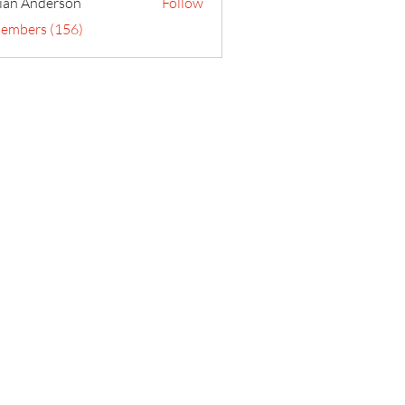
ian Anderson
Follow
Members (156)