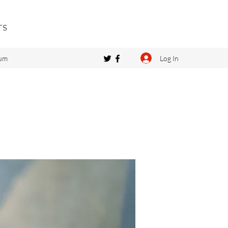
rs
Log In
um