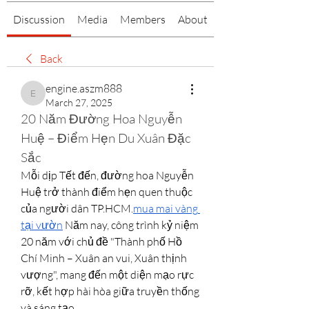
Discussion
Media
Members
About
Back
engine.aszm888
engine.aszm888
March 27, 2025
20 Năm Đường Hoa Nguyễn 
Huệ – Điểm Hẹn Du Xuân Đặc 
Sắc
Mỗi dịp Tết đến, đường hoa Nguyễn 
Huệ trở thành điểm hẹn quen thuộc 
của người dân TP.HCM.
mua mai vàng 
tại vườn
 Năm nay, công trình kỷ niệm 
20 năm với chủ đề "Thành phố Hồ 
Chí Minh – Xuân an vui, Xuân thịnh 
vượng", mang đến một diện mạo rực 
rỡ, kết hợp hài hòa giữa truyền thống 
và sáng tạo.