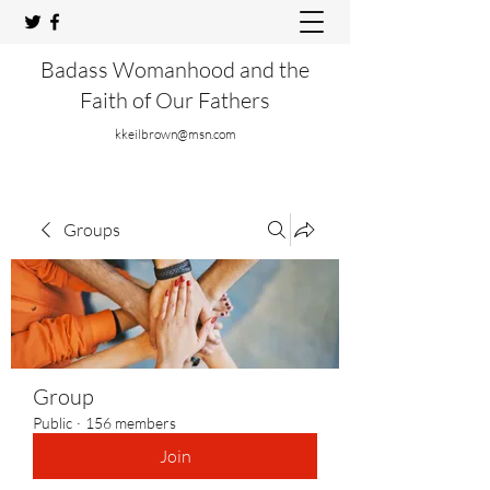
Badass Womanhood and the
Faith of Our Fathers
kkeilbrown@msn.com
Groups
Group
Public
·
156 members
Join