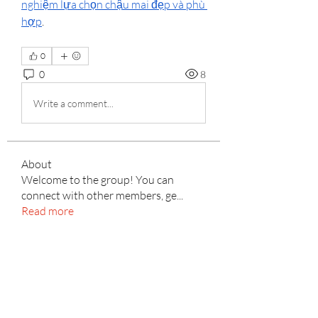
nghiệm lựa chọn chậu mai đẹp và phù 
hợp
.
0
0
8
Write a comment...
About
Welcome to the group! You can
connect with other members, ge
...
Read more
Members
yellowballg
Follow
yellowballg
Kyle Richards
Follow